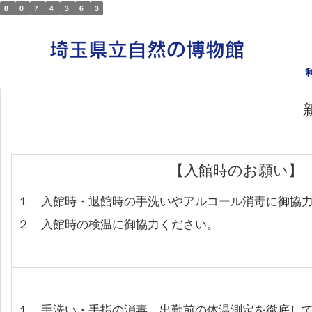
8
0
7
4
3
6
3
【入館時のお願い】
１ 入館時・退館時の手洗いやアルコール消毒に御協
２
入館時の検温に御協力ください。
１ 手洗い・手指の消毒、出勤前の体温測定を徹底し