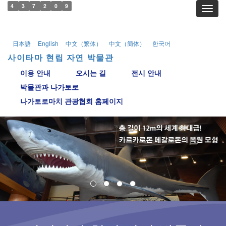
4
3
7
2
0
9
Toggl
日本語
English
中文（繁体）
中文（簡体）
한국어
사이타마 현립 자연 박물관
이용 안내
오시는 길
전시 안내
박물관과 나가토로
나가토로마치 관광협회 홈페이지