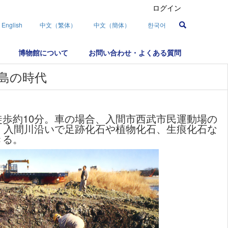
ログイン
English
中文（繁体）
中文（簡体）
한국어
博物館について
お問い合わせ・よくある質問
島の時代
歩約10分。車の場合、入間市西武市民運動場の
。入間川沿いで足跡化石や植物化石、生痕化石な
きる。