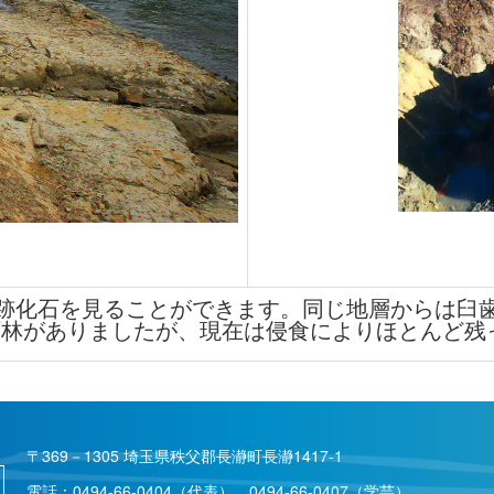
足跡化石を見ることができます。同じ地層からは臼歯
石林がありましたが、現在は侵食によりほとんど残
〒369－1305 埼玉県秩父郡長瀞町長瀞1417-1
電話：
0494-66-0404
（代表）
0494-66-0407
（学芸）