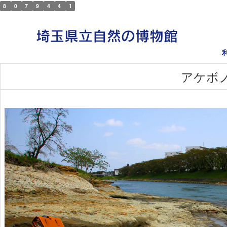
8
0
7
9
4
4
1
アケボ