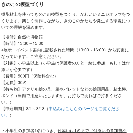
きのこの模型づくり
樹脂粘土を使ってきのこの模型をつくり、かわいいミニジオラマをつ
くります。楽しく制作しながら、きのこのかたちや発生する環境につ
いての理解を深めます。
【場所】自然の博物館
【時間】13:30～15:30
※展示・イベント案内に記載された時間（13:00～16:00）から変更に
なっています。ご注意ください。
【対象】小学生以上（小学生は保護者の方と一緒に参加、もしくは付
添いが必要です）
【費用】500円（保険料含む）
【定員】30名
【持ち物】アクリル絵の具、筆やパレットなどの絵画用品、粘土棒、
ボンド（当館で用意いたしますが、お持ちであればご持参くださ
い。）
【申込期間】8/1～8/18（
申込みはこちらのページをご覧くださ
い。
）
・小学生の参加者1名につき、
付添いは1名まで（付添いの参加費不