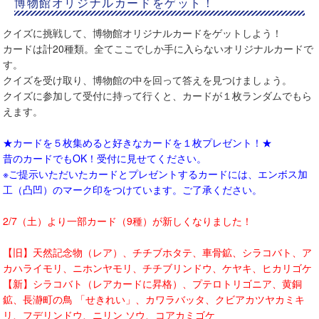
博物館オリジナルカードをゲット！
クイズに挑戦して、博物館オリジナルカードをゲットしよう！
カードは計20種類。全てここでしか手に入らないオリジナルカードで
す。
クイズを受け取り、博物館の中を回って答えを見つけましょう。
クイズに参加して受付に持って行くと、カードが１枚ランダムでもら
えます。
★カードを５枚集めると好きなカードを１枚プレゼント！★
昔のカードでもOK！受付に見せてください。
※ご提示いただいたカードとプレゼントするカードには、エンボス加
工（凸凹）のマーク印をつけています。ご了承ください。
2/7（土）より一部カード（9種）が新しくなりました！
【旧】
天然記念物（レア）、チチブホタテ、車骨鉱、シラコバト、ア
カハライモリ、ニホンヤモリ、チチブリンドウ、ケヤキ、ヒカリゴケ
【新】シラコバト（レアカードに昇格）、プテロトリゴニア、黄銅
鉱、長瀞町の鳥 「せきれい」、カワラバッタ、クビアカツヤカミキ
リ、フデリンドウ、ニリン ソウ、コアカミゴケ