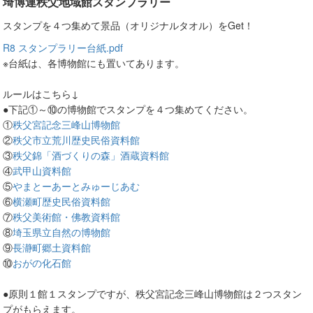
埼博連秩父地域館スタンプラリー
スタンプを４つ集めて景品（オリジナルタオル）をGet！
R8 スタンプラリー台紙.pdf
※台紙は、各博物館にも置いてあります。
ルールはこちら↓
●下記①～⑩の博物館でスタンプを４つ集めてください。
①
秩父宮記念三峰山博物館
②
秩父市立荒川歴史民俗資料館
③
秩父錦「酒づくりの森」酒蔵資料館
④
武甲山資料館
⑤
やまとーあーとみゅーじあむ
⑥
横瀬町歴史民俗資料館
⑦
秩父美術館・佛教資料館
⑧
埼玉県立自然の博物館
⑨
長瀞町郷土資料館
⑩
おがの化石館
●原則１館１スタンプですが、秩父宮記念三峰山博物館は２つスタン
プがもらえます。