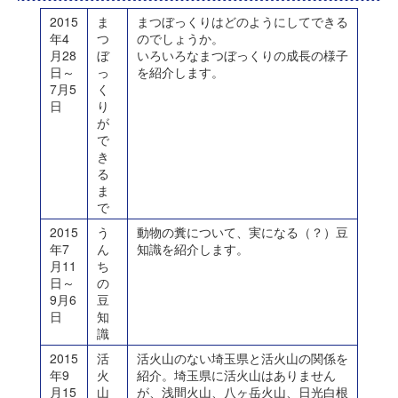
2015
ま
まつぼっくりはどのようにしてできる
年4
つ
のでしょうか。
月28
ぼ
いろいろなまつぼっくりの成長の様子
日～
っ
を紹介します。
7月5
く
日
り
が
で
き
る
ま
で
2015
う
動物の糞について、実になる（？）豆
年7
ん
知識を紹介します。
月11
ち
日～
の
9月6
豆
日
知
識
2015
活
活火山のない埼玉県と活火山の関係を
年9
火
紹介。埼玉県に活火山はありません
月15
山
が、浅間火山、八ヶ岳火山、日光白根