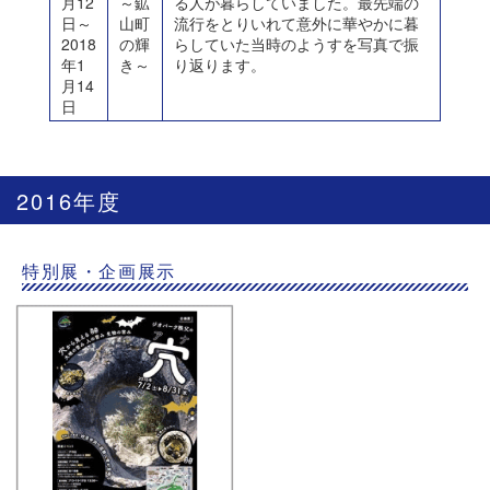
月12
～鉱
る人が暮らしていました。最先端の
日～
山町
流行をとりいれて意外に華やかに暮
2018
の輝
らしていた当時のようすを写真で振
年1
き～
り返ります。
月14
日
2016年度
特別展・企画展示