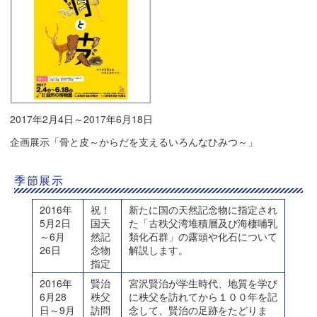
2017年2月4日～2017年6月18日
企画展示「骨と皮～からだを支えるいろんなひみつ～」
季節展示
2016年
祝！
新たに国の天然記念物に指定され
5月2日
国天
た「古秩父湾堆積層及び海棲哺乳
～6月
然記
類化石群」の露頭や化石について
26日
念物
解説します。
指定
2016年
賢治
宮沢賢治が学生時代、地質を学び
6月28
秩父
に秩父を訪れてから１００年を記
日～9月
訪問
念して、賢治の足跡をたどりま