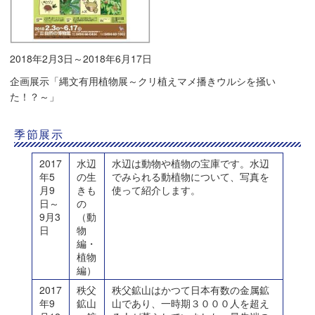
2018年2月3日～2018年6月17日
企画展示「縄文有用植物展～クリ植えマメ播きウルシを掻い
た！？～」
季節展示
2017
水辺
水辺は動物や植物の宝庫です。水辺
年5
の生
でみられる動植物について、写真を
月9
きも
使って紹介します。
日～
の
9月3
（動
日
物
編・
植物
編）
2017
秩父
秩父鉱山はかつて日本有数の金属鉱
年9
鉱山
山であり、一時期３０００人を超え