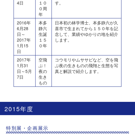
4日
１０
す。
０周
年
2016年
本多
日本初の林学博士、本多静六が久
6月28
静六
喜市で生まれてから１５０年を記
日～
生誕
念して、業績やゆかりの地を紹介
2017年
１５
します。
1月15
０年
日
2017年
空飛
コウモリやムササビなど、空を飛
1月31
ぶ！
ぶ夜の生きものの飛翔と生態を写
日～5月
夜の
真と解説で紹介します。
7日
生き
もの
2015年度
特別展・企画展示