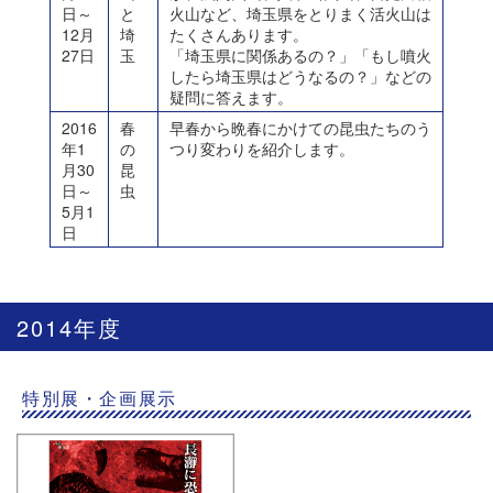
日～
と
火山など、埼玉県をとりまく活火山は
12月
埼
たくさんあります。
27日
玉
「埼玉県に関係あるの？」「もし噴火
したら埼玉県はどうなるの？」などの
疑問に答えます。
2016
春
早春から晩春にかけての昆虫たちのう
年1
の
つり変わりを紹介します。
月30
昆
日～
虫
5月1
日
2014年度
特別展・企画展示